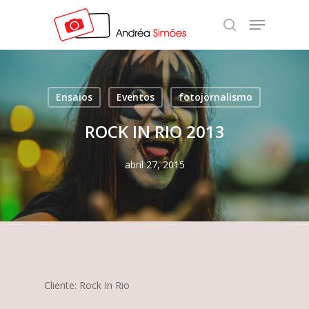
Skip
Menu
to
search
Close
main
Menu
content
Ensaios
Eventos
fotojornalismo
ROCK IN RIO 2013
abril 27, 2015
Cliente: Rock In Rio