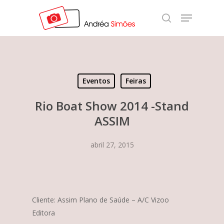
Skip
Menu
to
search
Close
main
Menu
content
Eventos
Feiras
Rio Boat Show 2014 -Stand
ASSIM
abril 27, 2015
Cliente: Assim Plano de Saúde – A/C Vizoo
Editora